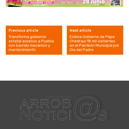
Previous article
Next article
Transforma gobierno
Estima Gobierno de Pepe
estatal accesos a Puebla
Chedraui 18 mil visitantes
con barrido mecánico y
en el Panteón Municipal por
mantenimiento
Día del Padre