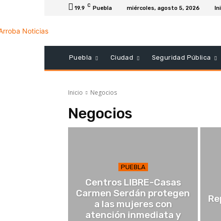
C
19.9
Puebla
miércoles, agosto 5, 2026
In
Puebla
Ciudad
Seguridad Pública
Inicio
Negocios
Negocios
PUEBLA
Centros LIBRE-Casas
Carmen Serdán protegen
Re
a las mujeres con
atención inmediata y