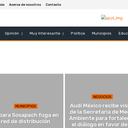
icio
Acerca de nosotros
Contacto
Opinión
Muy Interesante
Política
Municipios
Educ
NEGOCIOS
Audi México recibe vis
MUNICIPIOS
de la Secretaria de Me
para Sosapach fuga en
Ambiente para fortale
red de distribución
el diálogo en favor de