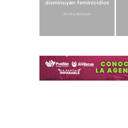
disminuyen feminicidios
Arroba Noticias