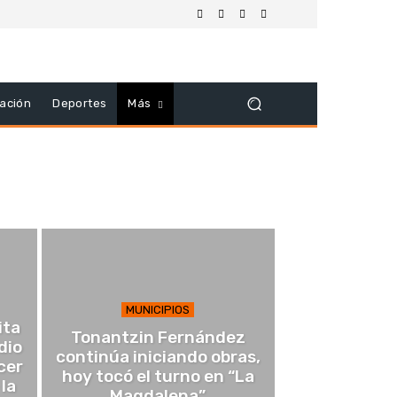
ación
Deportes
Más
MUNICIPIOS
ita
Tonantzin Fernández
dio
continúa iniciando obras,
cer
hoy tocó el turno en “La
 la
Magdalena”