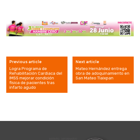
Previous article
Next article
Logra Programa de
Mateo Hernández entrega
Rehabilitación Cardiaca del
obra de adoquinamiento en
IMSS mejorar condición
San Mateo Tlaixpan
física de pacientes tras
infarto agudo