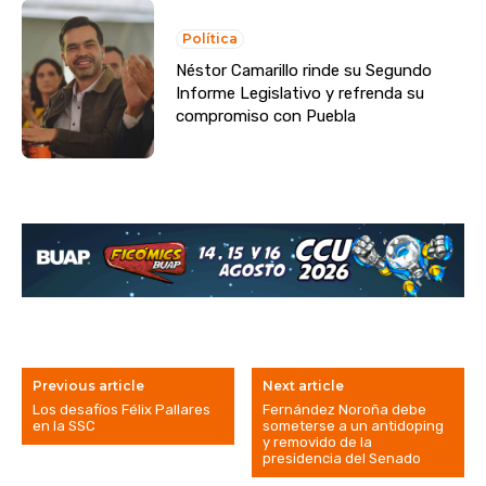
Política
Néstor Camarillo rinde su Segundo
Informe Legislativo y refrenda su
compromiso con Puebla
Previous article
Next article
Los desafíos Félix Pallares
Fernández Noroña debe
en la SSC
someterse a un antidoping
y removido de la
presidencia del Senado