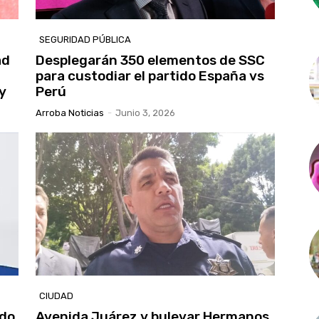
SEGURIDAD PÚBLICA
ad
Desplegarán 350 elementos de SSC
para custodiar el partido España vs
y
Perú
Arroba Noticias
-
Junio 3, 2026
CIUDAD
ado
Avenida Juárez y bulevar Hermanos