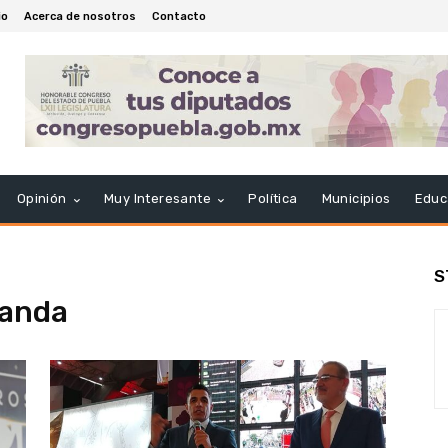
io
Acerca de nosotros
Contacto
Opinión
Muy Interesante
Política
Municipios
Educ
S
randa