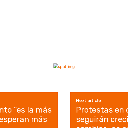
Next article
nto “es la más
Protestas en 
, esperan más
seguirán crec