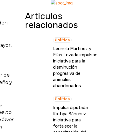
Articulos
relacionados
iden
Política
ayor,
Leonela Martínez y
Elías Lozada impulsan
iniciativa para la
disminución
progresiva de
r de
animales
eño y
abandonados
Política
s
Impulsa diputada
ue no
Kathya Sánchez
 favor
iniciativa para
fortalecer la
n