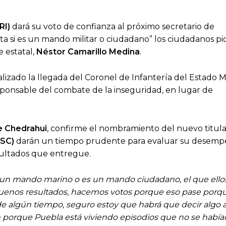
RI)
dará su voto de confianza al próximo secretario de
rta si es un mando militar o ciudadano” los ciudadanos p
e estatal,
Néstor Camarillo Medina
.
izado la llegada del Coronel de Infantería del Estado M
sponsable del combate de la inseguridad, en lugar de
 Chedrahui
, confirme el nombramiento del nuevo titula
SSC)
darán un tiempo prudente para evaluar su desemp
esultados que entregue.
r, un mando marino o es un mando ciudadano, el que ello
uenos resultados, hacemos votos porque eso pase porq
 algún tiempo, seguro estoy que habrá que decir algo a
ón porque Puebla está viviendo episodios que no se había