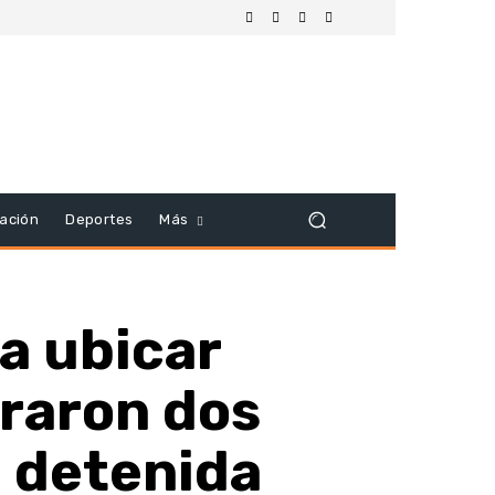
ación
Deportes
Más
ra ubicar
raron dos
a detenida