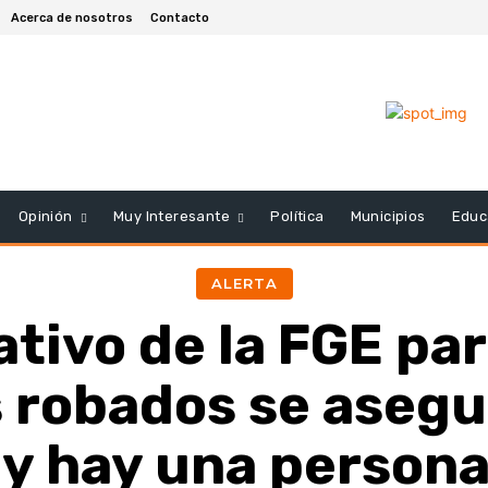
Acerca de nosotros
Contacto
Opinión
Muy Interesante
Política
Municipios
Educ
ALERTA
tivo de la FGE pa
s robados se asegu
y hay una person