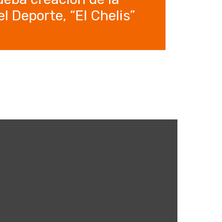
l Deporte, “El Chelis”
r
5