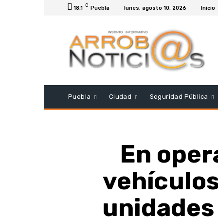
C
18.1
Puebla
lunes, agosto 10, 2026
Inicio
Puebla
Ciudad
Seguridad Pública
En opera
vehículo
unidades 