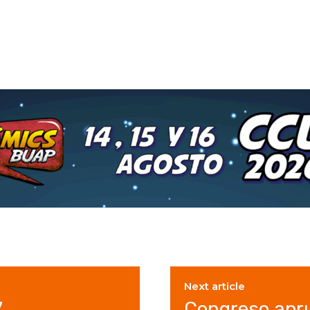
Next article
7
Congreso apru