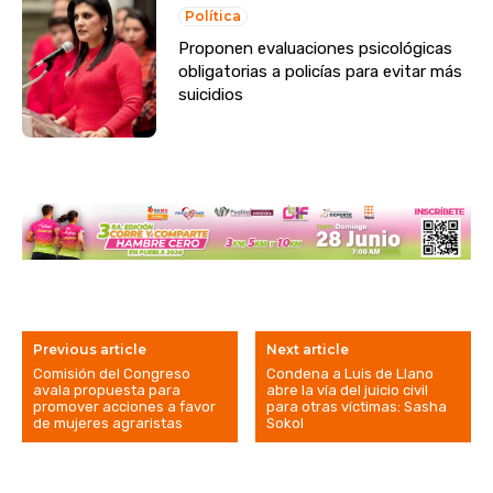
Política
Proponen evaluaciones psicológicas
obligatorias a policías para evitar más
suicidios
Previous article
Next article
Comisión del Congreso
Condena a Luis de Llano
avala propuesta para
abre la vía del juicio civil
promover acciones a favor
para otras víctimas: Sasha
de mujeres agraristas
Sokol