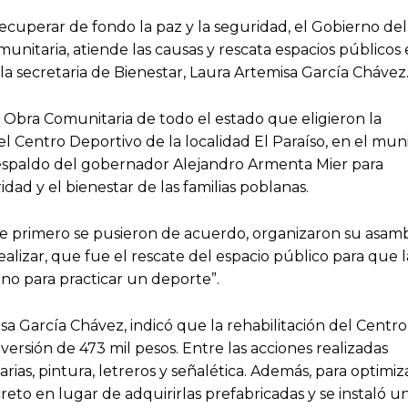
cuperar de fondo la paz y la seguridad, el Gobierno del
unitaria, atiende las causas y rescata espacios públicos
 la secretaria de Bienestar, Laura Artemisa García Chávez
e Obra Comunitaria de todo el estado que eligieron la
el Centro Deportivo de la localidad El Paraíso, en el muni
espaldo del gobernador Alejandro Armenta Mier para
dad y el bienestar de las familias poblanas.
e primero se pusieron de acuerdo, organizaron su asamb
realizar, que fue el rescate del espacio público para que l
gno para practicar un deporte”.
sa García Chávez, indicó que la rehabilitación del Centro
ersión de 473 mil pesos. Entre las acciones realizadas
ias, pintura, letreros y señalética. Además, para optimiza
eto en lugar de adquirirlas prefabricadas y se instaló u