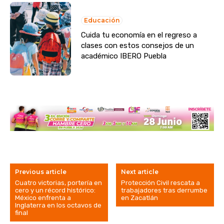
Educación
Cuida tu economía en el regreso a
clases con estos consejos de un
académico IBERO Puebla
Previous article
Next article
Cuatro victorias, portería en
Protección Civil rescata a
cero y un récord histórico:
trabajadores tras derrumbe
México enfrenta a
en Zacatlán
Inglaterra en los octavos de
final