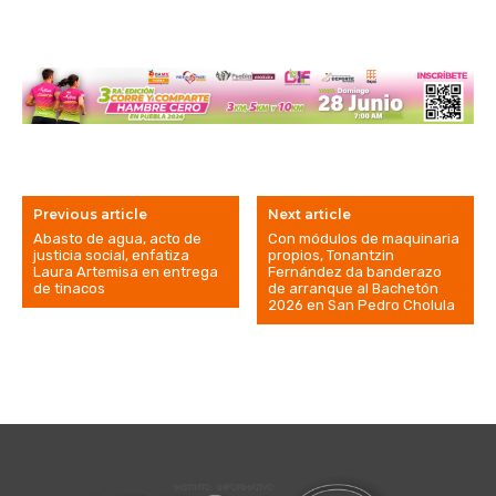
Previous article
Next article
Abasto de agua, acto de
Con módulos de maquinaria
justicia social, enfatiza
propios, Tonantzin
Laura Artemisa en entrega
Fernández da banderazo
de tinacos
de arranque al Bachetón
2026 en San Pedro Cholula