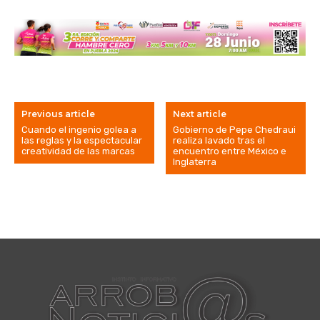
Previous article
Next article
Cuando el ingenio golea a
Gobierno de Pepe Chedraui
las reglas y la espectacular
realiza lavado tras el
creatividad de las marcas
encuentro entre México e
Inglaterra