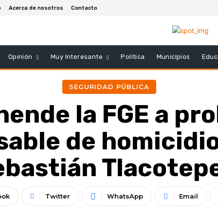
o
Acerca de nosotros
Contacto
Opinión
Muy Interesante
Política
Municipios
Educ
SEGURIDAD PÚBLICA
ende la FGE a pr
sable de homicidio
ebastián Tlacotep
ook
Twitter
WhatsApp
Email