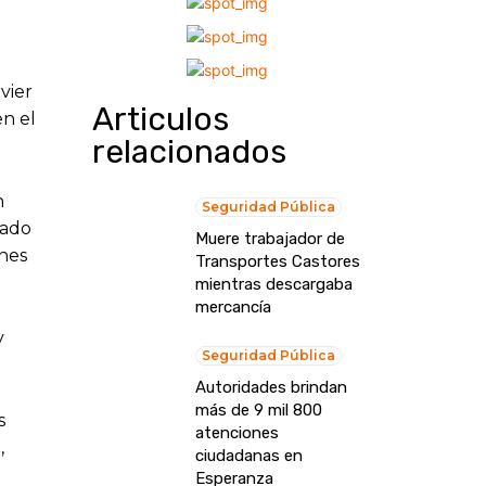
vier
Articulos
en el
relacionados
n
Seguridad Pública
zado
Muere trabajador de
ones
Transportes Castores
mientras descargaba
mercancía
y
Seguridad Pública
Autoridades brindan
más de 9 mil 800
s
atenciones
,
ciudadanas en
Esperanza