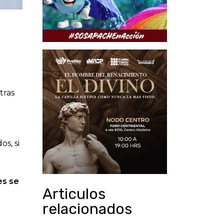
tras
s, si
es se
Articulos
relacionados