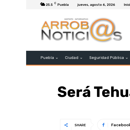
C
25.5
Puebla
jueves, agosto 6, 2026
Inic
Puebla
Ciudad
Seguridad Pública
Será Tehua
Faceboo
SHARE