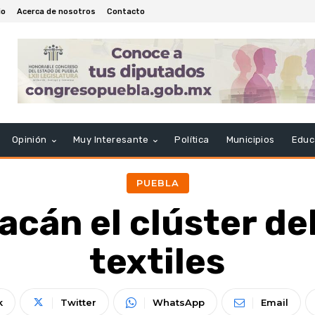
io
Acerca de nosotros
Contacto
Opinión
Muy Interesante
Política
Municipios
Educ
PUEBLA
cán el clúster de
textiles
k
Twitter
WhatsApp
Email