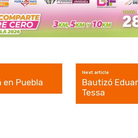
Next article
 en Puebla
Bautizó Eduar
Tessa