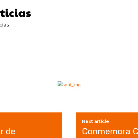
ticias
cias
Next article
r de
Conmemora Co