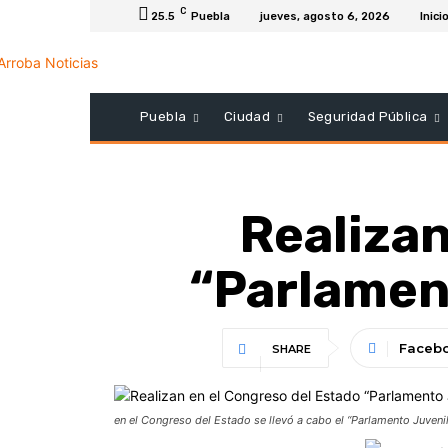
C
25.5
Puebla
jueves, agosto 6, 2026
Inici
Puebla
Ciudad
Seguridad Pública
Realizan
“Parlament
Faceb
SHARE
en el Congreso del Estado se llevó a cabo el “Parlamento Juvenil