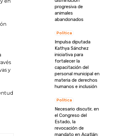
disminución
 y en
progresiva de
animales
abandonados
ón
Política
Impulsa diputada
Kathya Sánchez
a
iniciativa para
fortalecer la
avés
capacitación del
vas y
personal municipal en
materia de derechos
humanos e inclusión
ventud
Política
Necesario discutir, en
el Congreso del
Estado, la
revocación de
mandato en Acatlán: