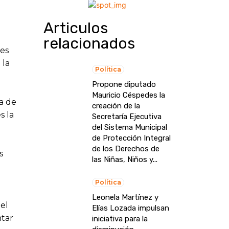
Articulos
relacionados
 es
 la
Política
Propone diputado
Mauricio Céspedes la
́a de
creación de la
s la
Secretaría Ejecutiva
del Sistema Municipal
de Protección Integral
de los Derechos de
s
las Niñas, Niños y...
Política
Leonela Martínez y
del
Elías Lozada impulsan
ntar
iniciativa para la