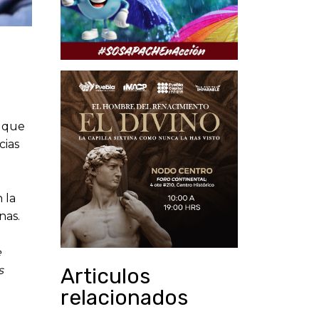
ó que
cias
 la
nas.
e
s
Articulos
relacionados