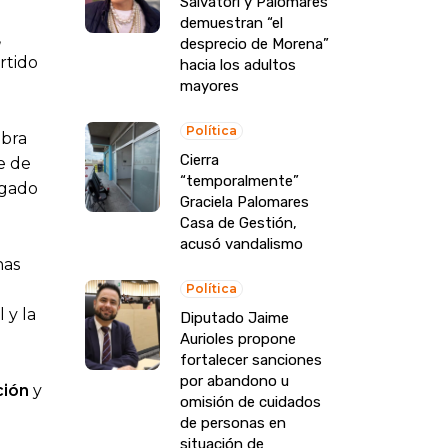
Salvatori y Palomares
demuestran “el
,
desprecio de Morena”
rtido
hacia los adultos
mayores
Política
obra
Cierra
e de
“temporalmente”
egado
Graciela Palomares
Casa de Gestión,
acusó vandalismo
nas
Política
 y la
Diputado Jaime
Aurioles propone
fortalecer sanciones
por abandono u
ción
y
omisión de cuidados
de personas en
situación de