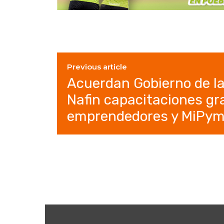
Previous article
Acuerdan Gobierno de la
Nafin capacitaciones gr
emprendedores y MiPy