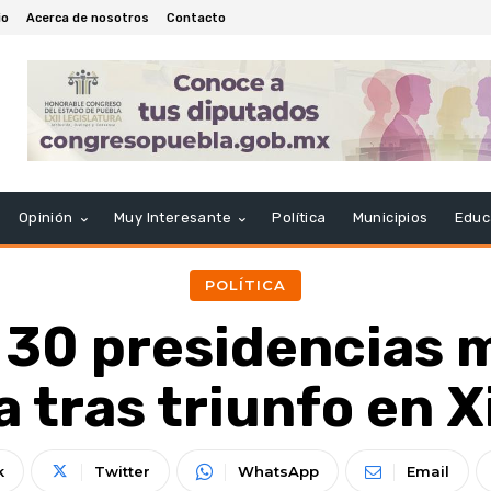
io
Acerca de nosotros
Contacto
Opinión
Muy Interesante
Política
Municipios
Educ
POLÍTICA
 30 presidencias 
 tras triunfo en 
k
Twitter
WhatsApp
Email