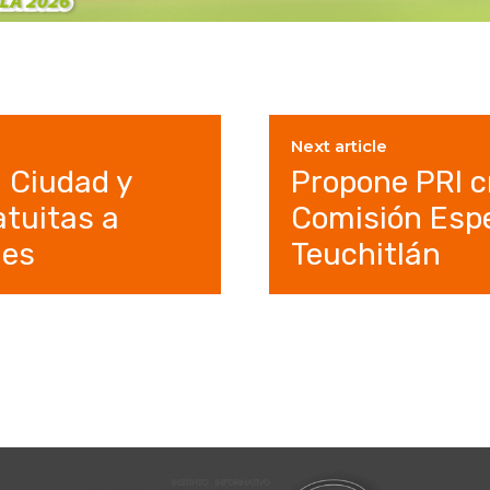
Next article
 Ciudad y
Propone PRI c
atuitas a
Comisión Espe
mes
Teuchitlán