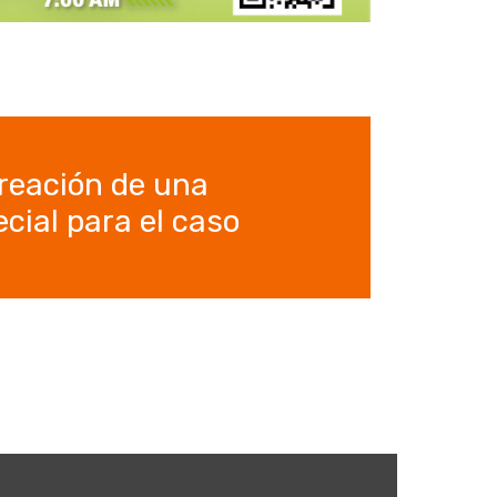
reación de una
cial para el caso