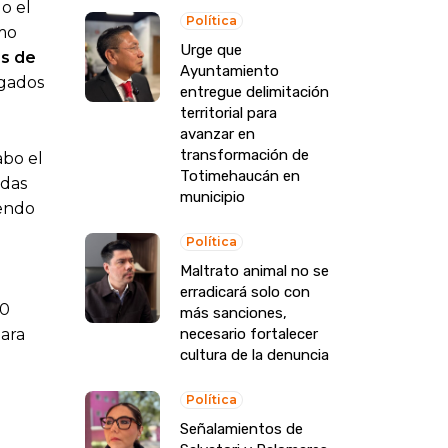
o el
Política
omo
Urge que
es de
Ayuntamiento
rgados
entregue delimitación
territorial para
avanzar en
transformación de
abo el
Totimehaucán en
adas
municipio
yendo
Política
Maltrato animal no se
erradicará solo con
60
más sanciones,
para
necesario fortalecer
cultura de la denuncia
Política
Señalamientos de