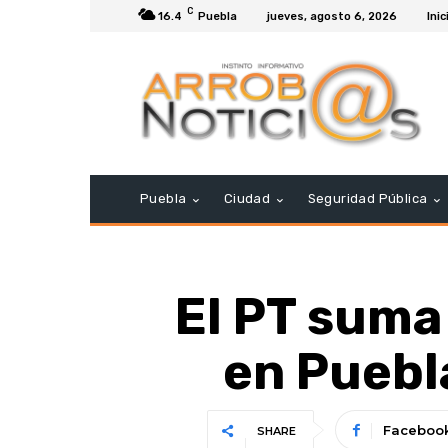
C
16.4
Puebla
jueves, agosto 6, 2026
Inic
Puebla
Ciudad
Seguridad Pública
El PT suma
en Puebla
Faceboo
SHARE