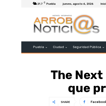
C
21.7
Puebla
jueves, agosto 6, 2026
Inic
Puebla
Ciudad
Seguridad Pública
The Next
que pr
Faceboo
SHARE