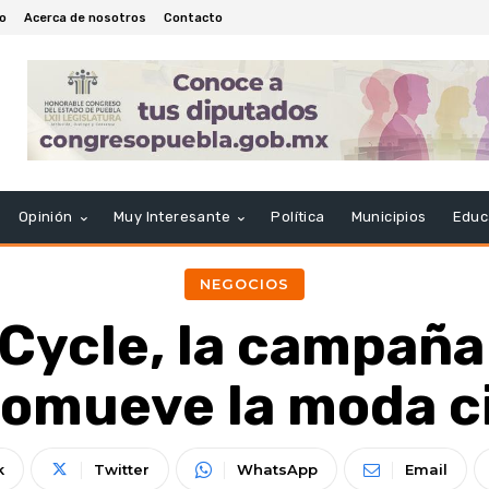
io
Acerca de nosotros
Contacto
Opinión
Muy Interesante
Política
Municipios
Educ
NEGOCIOS
 Cycle, la campaña
omueve la moda c
k
Twitter
WhatsApp
Email