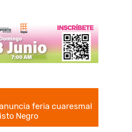
anuncia feria cuaresmal
risto Negro