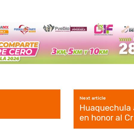
Next article
Huaquechula 
en honor al C