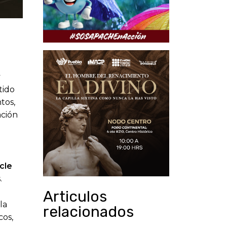
y
tido
tos,
ación
cle
.
Articulos
la
relacionados
cos,