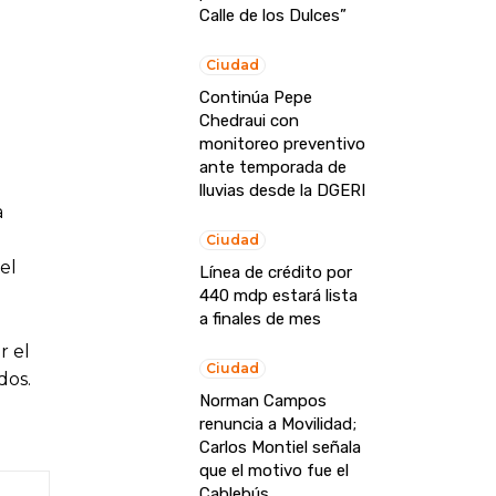
Calle de los Dulces”
Ciudad
Continúa Pepe
Chedraui con
monitoreo preventivo
ante temporada de
lluvias desde la DGERI
a
Ciudad
el
Línea de crédito por
440 mdp estará lista
a finales de mes
r el
Ciudad
dos.
Norman Campos
renuncia a Movilidad;
Carlos Montiel señala
que el motivo fue el
Cablebús