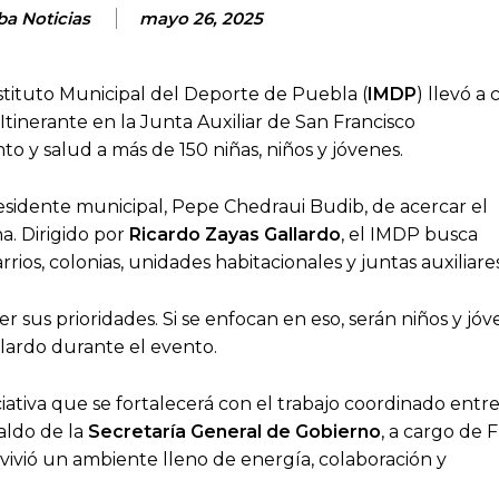
ba Noticias
mayo 26, 2025
nstituto Municipal del Deporte de Puebla (
IMDP
) llevó a
Itinerante en la Junta Auxiliar de San Francisco
o y salud a más de 150 niñas, niños y jóvenes.
residente municipal, Pepe Chedraui Budib, de acercar el
a. Dirigido por
Ricardo Zayas Gallardo
, el IMDP busca
rios, colonias, unidades habitacionales y juntas auxiliares
ser sus prioridades. Si se enfocan en eso, serán niños y jó
allardo durante el evento.
ciativa que se fortalecerá con el trabajo coordinado entr
aldo de la
Secretaría General de Gobierno
, a cargo de 
vivió un ambiente lleno de energía, colaboración y