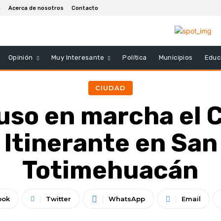
o
Acerca de nosotros
Contacto
Opinión
Muy Interesante
Política
Municipios
Educ
CIUDAD
uso en marcha el C
 Itinerante en San
Totimehuacán
ook
Twitter
WhatsApp
Email