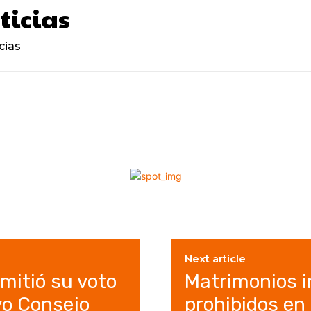
ticias
cias
Next article
emitió su voto
Matrimonios i
vo Consejo
prohibidos en