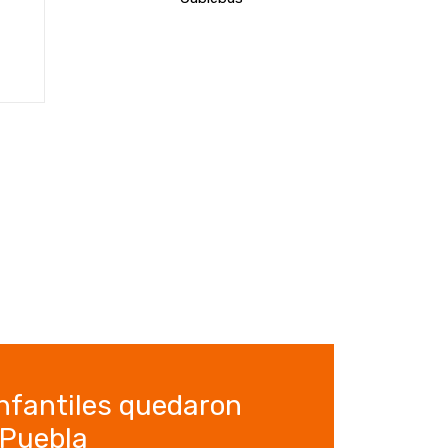
nfantiles quedaron
 Puebla