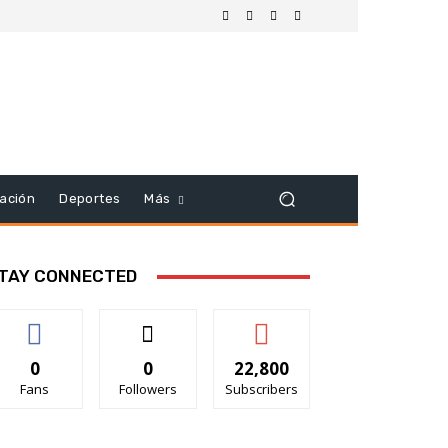
ación
Deportes
Más
TAY CONNECTED
0
0
22,800
Fans
Followers
Subscribers