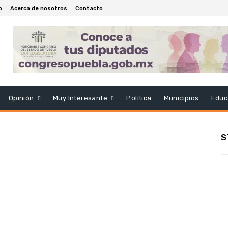
o
Acerca de nosotros
Contacto
Opinión
Muy Interesante
Política
Municipios
Educ
S