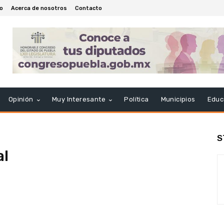
io
Acerca de nosotros
Contacto
Opinión
Muy Interesante
Política
Municipios
Educ
S
al