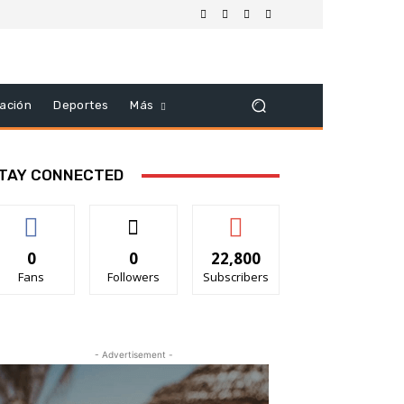
ación
Deportes
Más
TAY CONNECTED
0
0
22,800
Fans
Followers
Subscribers
- Advertisement -