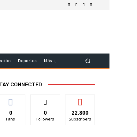
ación
Deportes
Más
TAY CONNECTED
0
0
22,800
Fans
Followers
Subscribers