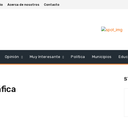
cio
Acerca de nosotros
Contacto
Opinión
Muy Interesante
Política
Municipios
Educ
S
fica