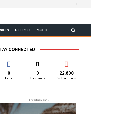
ación
Deportes
Más
TAY CONNECTED
0
0
22,800
Fans
Followers
Subscribers
- Advertisement -