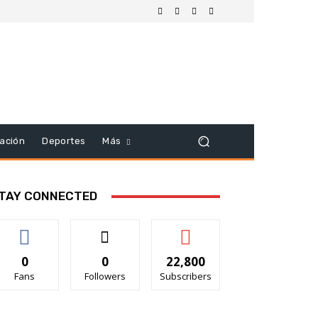
ación
Deportes
Más
TAY CONNECTED
0
0
22,800
Fans
Followers
Subscribers