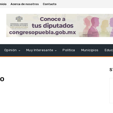
Inicio
Acerca de nosotros
Contacto
Opinión
Muy Interesante
Política
Municipios
Educ
S
co