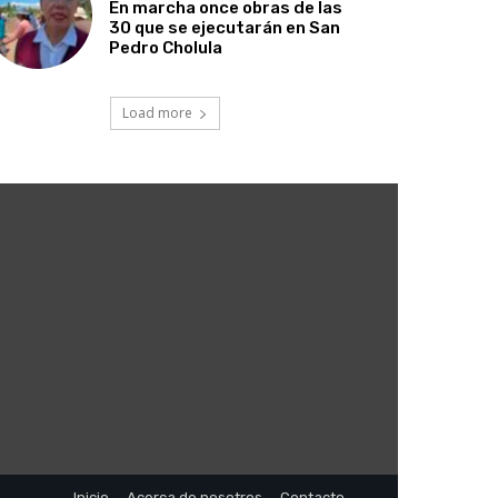
En marcha once obras de las
30 que se ejecutarán en San
Pedro Cholula
Load more
5
Inicio
Acerca de nosotros
Contacto