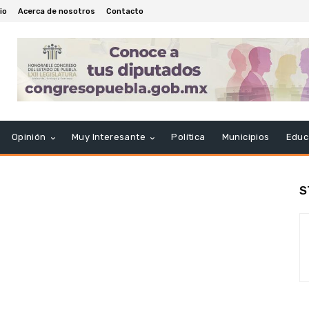
cio
Acerca de nosotros
Contacto
Opinión
Muy Interesante
Política
Municipios
Educ
S