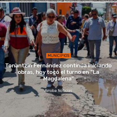
MUNICIPIOS
Tonantzin Fernández continúa iniciando
obras, hoy tocó el turno en “La
Magdalena”
Arroba Noticias