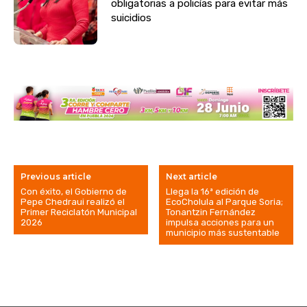
obligatorias a policías para evitar más
suicidios
Previous article
Next article
Con éxito, el Gobierno de
Llega la 16ª edición de
Pepe Chedraui realizó el
EcoCholula al Parque Soria;
Primer Reciclatón Municipal
Tonantzin Fernández
2026
impulsa acciones para un
municipio más sustentable