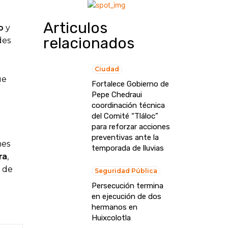
Articulos
o
y
relacionados
des
Ciudad
ue
Fortalece Gobierno de
Pepe Chedraui
coordinación técnica
del Comité “Tláloc”
para reforzar acciones
preventivas ante la
nes
temporada de lluvias
ra
,
a de
Seguridad Pública
Persecución termina
en ejecución de dos
hermanos en
Huixcolotla