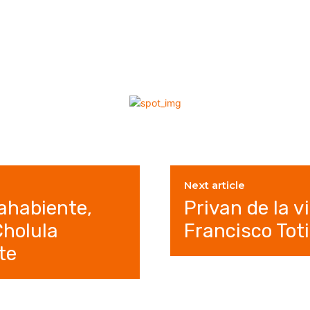
Next article
ahabiente,
Privan de la 
Cholula
Francisco To
te