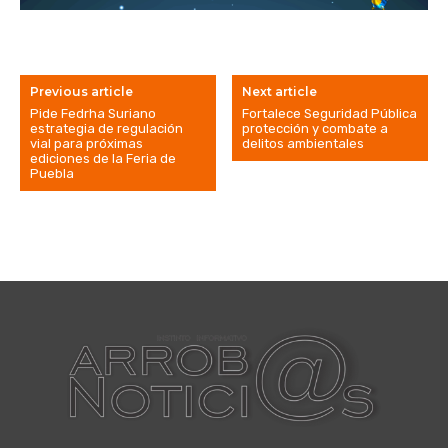
Previous article
Next article
Pide Fedrha Suriano
Fortalece Seguridad Pública
estrategia de regulación
protección y combate a
vial para próximas
delitos ambientales
ediciones de la Feria de
Puebla