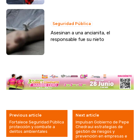
Seguridad Pública
Asesinan a una ancianita, el
responsable fue su nieto
Previous article
Next article
Fortalece Seguridad Pública
Impulsan Gobierno de Pepe
protección y combate a
Chedraui estrategias de
delitos ambientales
gestión de riesgos y
prevención en empresas e