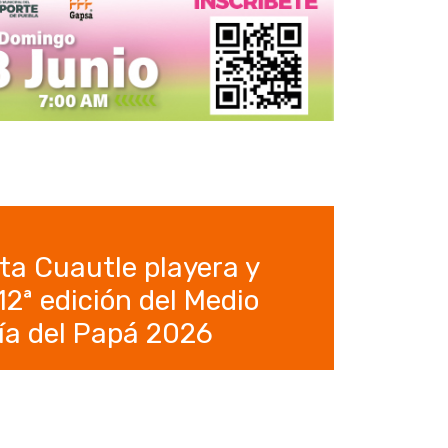
ta Cuautle playera y
12ª edición del Medio
ía del Papá 2026