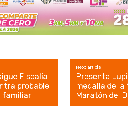
Next article
igue Fiscalía
Presenta Lupi
ntra probable
medalla de la 
 familiar
Maratón del D