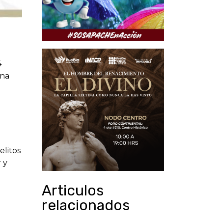
4
una
elitos
 y
Articulos
relacionados