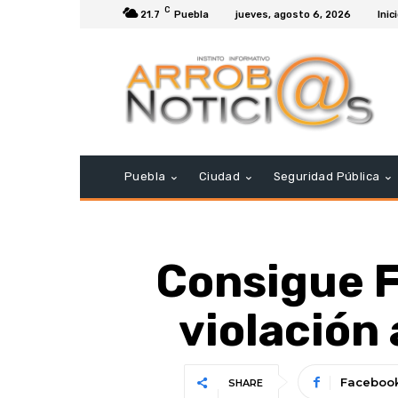
C
21.7
Puebla
jueves, agosto 6, 2026
Inic
Puebla
Ciudad
Seguridad Pública
Consigue F
violación
Faceboo
SHARE