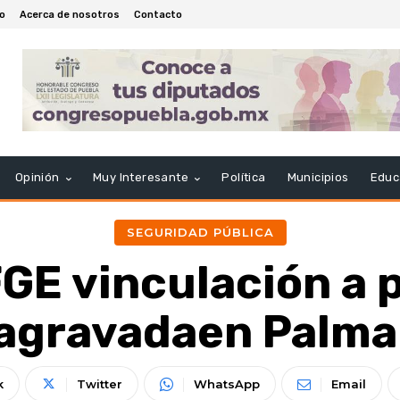
io
Acerca de nosotros
Contacto
Opinión
Muy Interesante
Política
Municipios
Educ
SEGURIDAD PÚBLICA
GE vinculación a 
 agravadaen Palma
k
Twitter
WhatsApp
Email