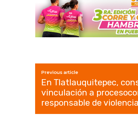
Previous article
En Tlatlauquitepec, cons
vinculación a procesoco
responsable de violencia