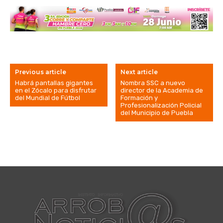
Previous article
Next article
Habrá pantallas gigantes
Nombra SSC a nuevo
en el Zócalo para disfrutar
director de la Academia de
del Mundial de Fútbol
Formación y
Profesionalización Policial
del Municipio de Puebla