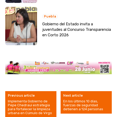
Puebla
Gobierno del Estado invita a
juventudes al Concurso Transparencia
en Corto 2026
Previous article
Next article
Implementa Gobierno de
En los últimos 10 días,
Pepe Chedraui estrategia
fuerzas de seguridad
para fortalecer la limpieza
detienen a 124 personas
urbana en Cúmulo de Virgo