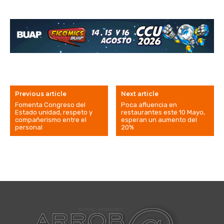
Previous article
Next article
Fomenta Congreso del
Poca afluencia en
Estado unidad, respeto y
restaurantes este 10 Mayo,
compañerismo entre el
esperan un aumento del
personal
20%