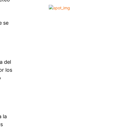
e se
a del
or los
o
a la
as