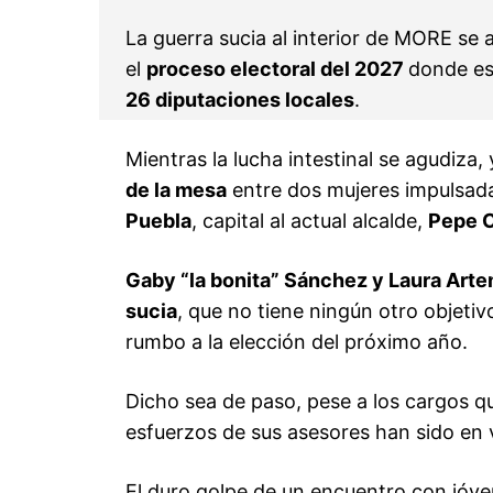
La guerra sucia al interior de MORE se
el
proceso electoral del 2027
donde es
26 diputaciones locales
.
Mientras la lucha intestinal se agudiz
de la mesa
entre dos mujeres impulsada
Puebla
, capital al actual alcalde,
Pepe 
Gaby “la bonita” Sánchez y Laura Art
sucia
, que no tiene ningún otro objeti
rumbo a la elección del próximo año.
Dicho sea de paso, pese a los cargos q
esfuerzos de sus asesores han sido en 
El duro golpe de un encuentro con jóven