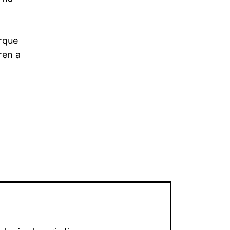
rque
ren a