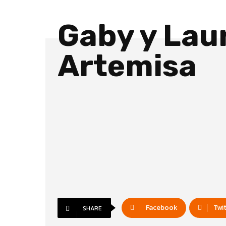
Gaby y Lau
Artemisa
Facebook
Twi
SHARE