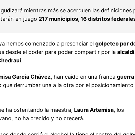
 agudizará mientras más se acerquen las definiciones 
tarán en juego
217 municipios, 16 distritos federale
a, ya hemos comenzado a presenciar el
golpeteo por d
s desde el poder para poder compartir por la
alcald
Chedraui
.
emisa García Chávez
, han caído en una franca
guerra
vo que derrumbar una a la otra por el posicionamiento
ue ha ostentando la maestra,
Laura Artemisa
, los
vano, no ha crecido y no crecerá.
es donde corrió el alcohol la tiene el centro del gol