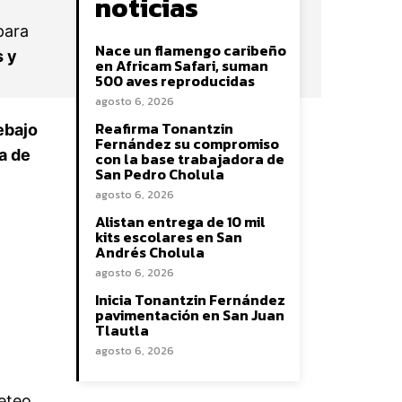
noticias
para
Nace un flamengo caribeño
s y
en Africam Safari, suman
500 aves reproducidas
agosto 6, 2026
Reafirma Tonantzin
ebajo
Fernández su compromiso
ía de
con la base trabajadora de
San Pedro Cholula
agosto 6, 2026
Alistan entrega de 10 mil
kits escolares en San
Andrés Cholula
agosto 6, 2026
Inicia Tonantzin Fernández
pavimentación en San Juan
Tlautla
agosto 6, 2026
peteo