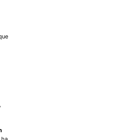
 que
,
n
 ha