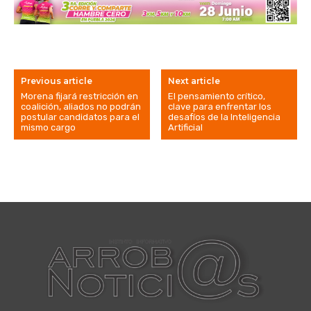
Previous article
Next article
Morena fijará restricción en
El pensamiento crítico,
coalición, aliados no podrán
clave para enfrentar los
postular candidatos para el
desafíos de la Inteligencia
mismo cargo
Artificial