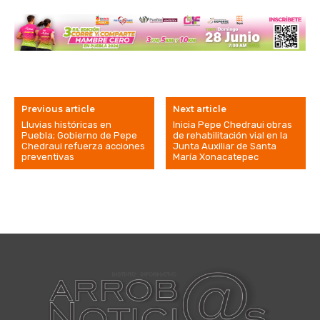
Previous article
Next article
Lluvias históricas en
Inicia Pepe Chedraui obras
Puebla; Gobierno de Pepe
de rehabilitación vial en la
Chedraui refuerza acciones
Junta Auxiliar de Santa
preventivas
María Xonacatepec