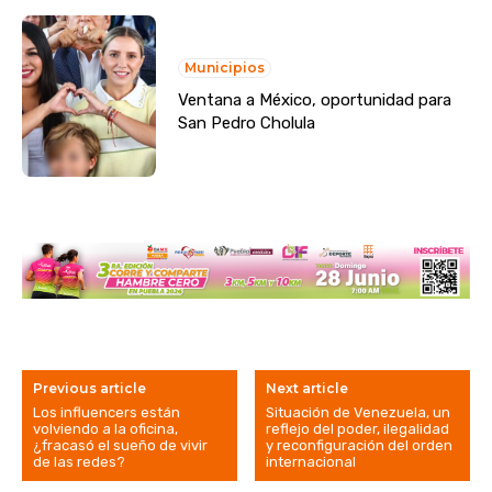
Municipios
Ventana a México, oportunidad para
San Pedro Cholula
Previous article
Next article
Los influencers están
Situación de Venezuela, un
volviendo a la oficina,
reflejo del poder, ilegalidad
¿fracasó el sueño de vivir
y reconfiguración del orden
de las redes?
internacional