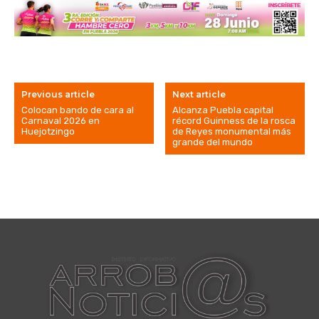
Previous article
Next article
Colocan bando de cara al
Alcanza Puebla capital
Carnaval 2026 en
récord Guinness de la rosca
Huejotzingo
de Reyes monumental más
grande del mundo