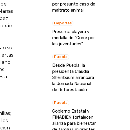
 de
por presunto caso de
maltrato animal
blanas
ópez
Deportes
Gibrán
Presenta playera y
medalla de “Corre por
las juventudes”
can su
iertas
Puebla
blano
Desde Puebla, la
os
presidenta Claudia
es a
Sheinbaum arrancará
la Jornada Nacional
de Reforestación
Puebla
Gobierno Estatal y
lias;
FINABIEN fortalecen
 los
alianza para bienestar
nción
de familias migrantes