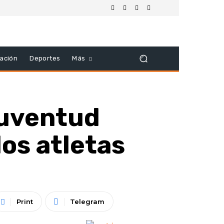
ación
Deportes
Más
Juventud
los atletas
Print
Telegram