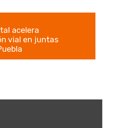
tal acelera
n vial en juntas
 Puebla
5