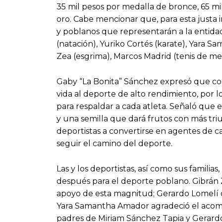
35 mil pesos por medalla de bronce, 65 mi
oro. Cabe mencionar que, para esta justa i
y poblanos que representarán a la entidad
(natación), Yuriko Cortés (karate), Yara S
Zea (esgrima), Marcos Madrid (tenis de me
Gaby “La Bonita” Sánchez expresó que co
vida al deporte de alto rendimiento, por l
para respaldar a cada atleta. Señaló que 
y una semilla que dará frutos con más triun
deportistas a convertirse en agentes de ca
seguir el camino del deporte.
Las y los deportistas, así como sus famili
después para el deporte poblano. Gibrán 
apoyo de esta magnitud; Gerardo Lomelí des
Yara Samantha Amador agradeció el acom
padres de Miriam Sánchez Tapia y Gerardo