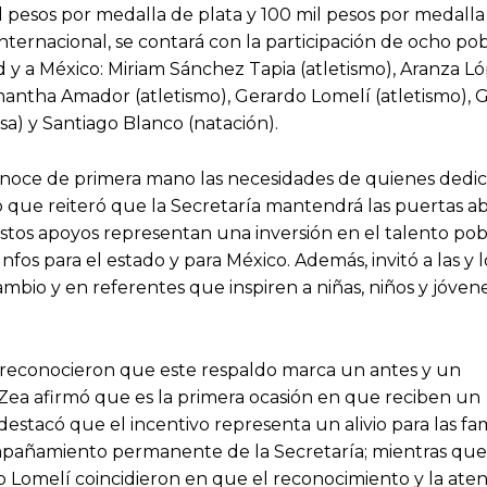
l pesos por medalla de plata y 100 mil pesos por medalla
nternacional, se contará con la participación de ocho po
 y a México: Miriam Sánchez Tapia (atletismo), Aranza L
amantha Amador (atletismo), Gerardo Lomelí (atletismo), 
sa) y Santiago Blanco (natación).
noce de primera mano las necesidades de quienes dedi
o que reiteró que la Secretaría mantendrá las puertas ab
estos apoyos representan una inversión en el talento po
fos para el estado y para México. Además, invitó a las y l
mbio y en referentes que inspiren a niñas, niños y jóven
as, reconocieron que este respaldo marca un antes y un
Zea afirmó que es la primera ocasión en que reciben un
tacó que el incentivo representa un alivio para las fami
pañamiento permanente de la Secretaría; mientras que
 Lomelí coincidieron en que el reconocimiento y la ate