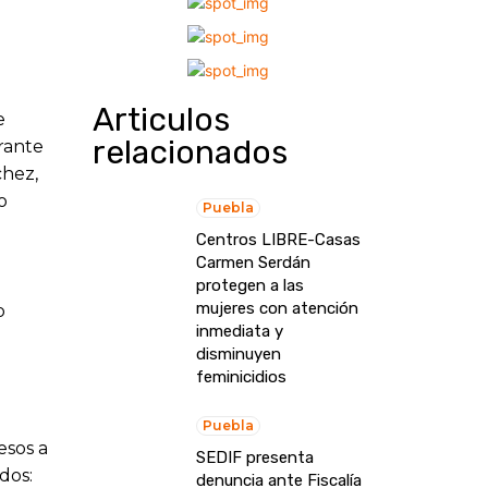
Articulos
e
relacionados
rante
chez,
o
Puebla
Centros LIBRE-Casas
Carmen Serdán
protegen a las
mujeres con atención
o
inmediata y
disminuyen
feminicidios
Puebla
esos a
SEDIF presenta
dos:
denuncia ante Fiscalía