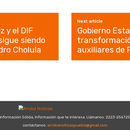
Next article
 y el DIF
Gobierno Esta
sigue siendo
transformació
dro Cholula
auxiliares de
información Sólida, Información que te interesa. Llámanos: 2223-25672
contáctanos:
arrobanoticiaspuebla@gmail.com