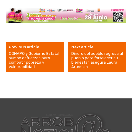
Previous article
Next article
CONAPO y Gobierno Estatal
Dinero del pueblo regresa al
suman esfuerzos para
pueblo para fortalecer su
combatir pobreza y
bienestar, asegura Laura
vulnerabilidad
Artemisa