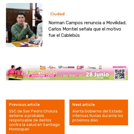
Ciudad
Norman Campos renuncia a Movilidad;
Carlos Montiel señala que el motivo
fue el Cablebús
Previous article
Next article
SSC de San Pedro Cholula
Alerta Gobierno del Estado
detiene a probable
intensas lluvias durante los
responsable de delitos
próximos días
contra la salud en Santiago
Momoxpan