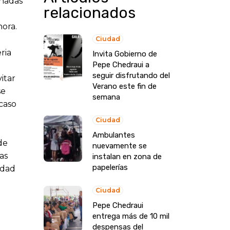
añadas
relacionados
hora.
Ciudad
ria
Invita Gobierno de
Pepe Chedraui a
seguir disfrutando del
itar
Verano este fin de
se
semana
caso
Ciudad
Ambulantes
de
nuevamente se
as
instalan en zona de
papelerías
idad
Ciudad
Pepe Chedraui
entrega más de 10 mil
despensas del