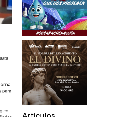
asta
bierno
s para
gico
Articulos