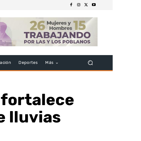
ación
Deportes
Más
fortalece
 lluvias