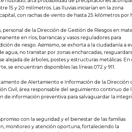
e nublado, alta probabilidad de precipitaciones acomp
e 15 y 20 milímetros. Las lluvias iniciarían en la zona
capital, con rachas de viento de hasta 25 kilómetros por 
 personal de la Dirección de Gestión de Riesgos en mate
rmanente en ríos, barrancas y vasos reguladores para
ción de riesgo. Asimismo, se exhorta a la ciudadanía a ev
de agua, no transitar por zonas encharcadas, resguardar
 alejada de árboles, postes y estructuras metálicas. En 
e, se encuentran disponibles las líneas 072 y 911.
rtamento de Alertamiento e Información de la Dirección 
ón Civil, área responsable del seguimiento continuo de l
ón de información preventiva para salvaguardar la integr
romiso con la seguridad y el bienestar de las familias
, monitoreo y atención oportuna, fortaleciendo la