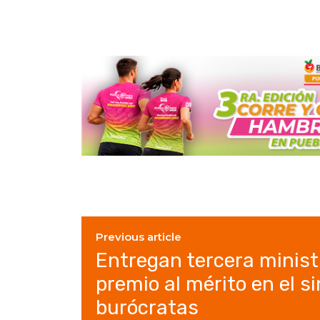
Previous article
Entregan tercera minist
premio al mérito en el s
burócratas