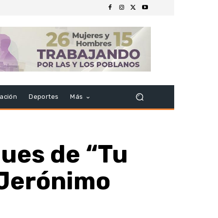
ación
Deportes
Más
ues de “Tu
 Jerónimo