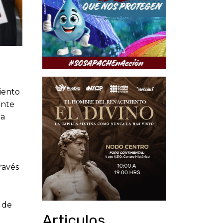
miento
ente
la
ravés
 de
Articulos