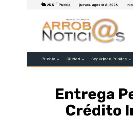
C
25.5
Puebla
jueves, agosto 6, 2026
Inic
Puebla
Ciudad
Seguridad Pública
Entrega P
Crédito 