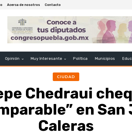
io
Acerca de nosotros
Contacto
Opinión
Muy Interesante
Política
Municipios
Educ
CIUDAD
epe Chedraui cheq
Imparable” en San
Caleras