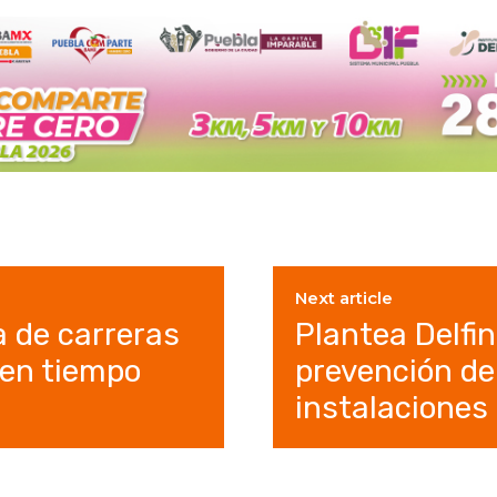
Next article
a de carreras
Plantea Delfi
 en tiempo
prevención de
instalaciones