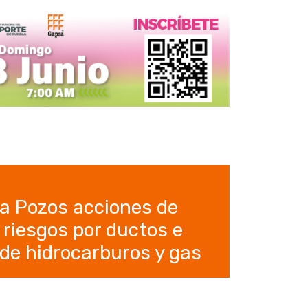
na Pozos acciones de
 riesgos por ductos e
 de hidrocarburos y gas