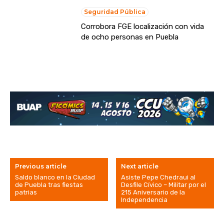
Seguridad Pública
Corrobora FGE localización con vida
de ocho personas en Puebla
Previous article
Next article
Saldo blanco en la Ciudad
Asiste Pepe Chedraui al
de Puebla tras fiestas
Desfile Cívico – Militar por el
patrias
215 Aniversario de la
Independencia