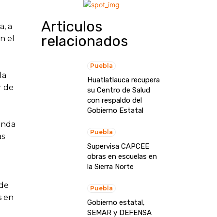
Articulos
a, a
relacionados
n el
Puebla
la
Huatlatlauca recupera
r de
su Centro de Salud
con respaldo del
Gobierno Estatal
ienda
Puebla
as
Supervisa CAPCEE
obras en escuelas en
la Sierra Norte
 de
Puebla
s en
Gobierno estatal,
SEMAR y DEFENSA