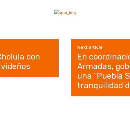
Next article
Cholula con
En coordinaci
avideños
Armadas, gobi
una “Puebla S
tranquilidad d