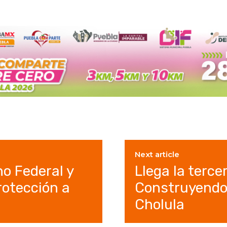
Next article
no Federal y
Llega la terc
rotección a
Construyendo
Cholula