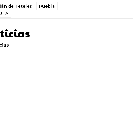
dán de Teteles
Puebla
UTA
ticias
cias