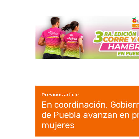
Previous article
En coordinación, Gobier
de Puebla avanzan en p
mujeres