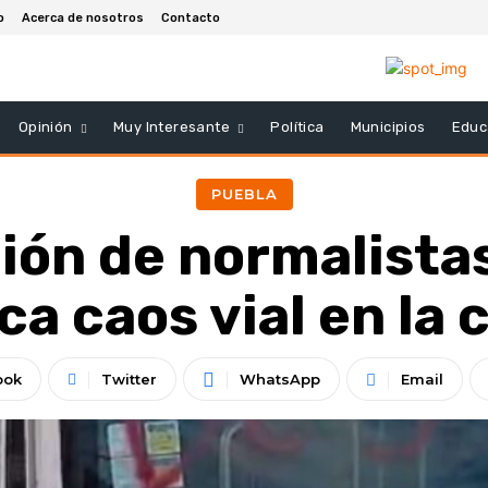
o
Acerca de nosotros
Contacto
Opinión
Muy Interesante
Política
Municipios
Educ
PUEBLA
ión de normalistas
a caos vial en la 
ook
Twitter
WhatsApp
Email