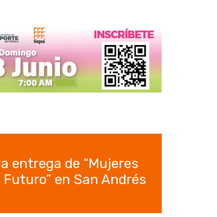
era entrega de “Mujeres
 Futuro” en San Andrés