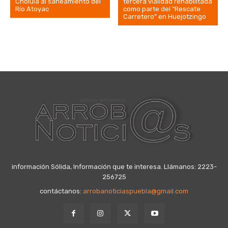
Cholula al saneamiento del
tercera vialidad rehabilitada
Río Atoyac
como parte del “Rescate
Carretero” en Huejotzingo
información Sólida, Información que te interesa. Llámanos: 2223-
256725
contáctanos:
arrobanoticiaspuebla@gmail.com